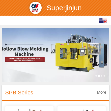
Superjinjun
English
中文
SPB Series
More